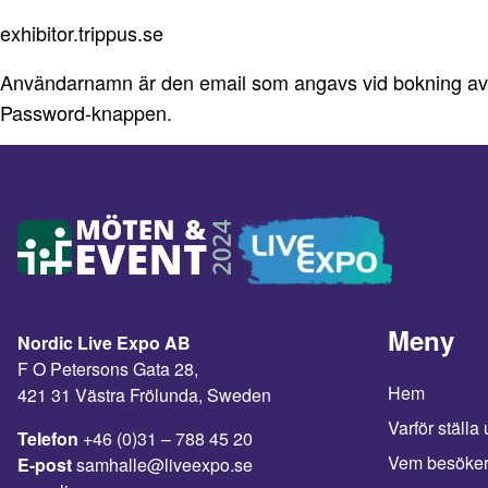
exhibitor.trippus.se
Användarnamn är den email som angavs vid bokning av mon
Password-knappen.
Meny
Nordic Live Expo AB
F O Petersons Gata 28,
Hem
421 31 Västra Frölunda, Sweden
Varför ställa 
Telefon
+46 (0)31 – 788 45 20
Vem besöke
E-post
samhalle@liveexpo.se