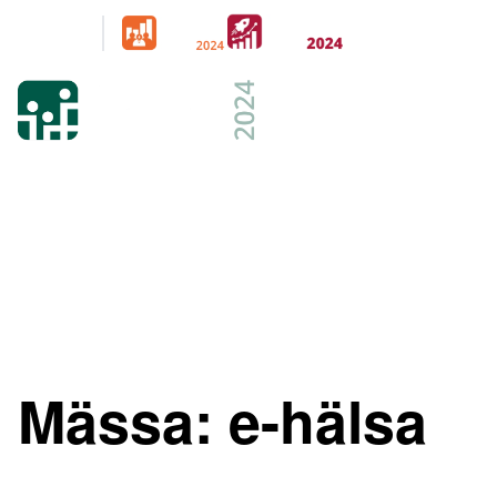
Arrangeras
parallellt
21-22 FEB 2024
KISTAMÄSSAN
STOCKHOLM
Mässa:
e-hälsa