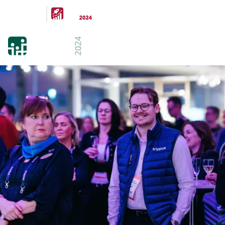
Arrangeras
parallellt
21-22 FEB 2024
KISTAMÄSSAN
STOCKHOLM