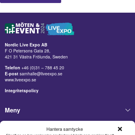
Nordic Live Expo AB
F O Petersons Gata 28,
421 31 Västra Frölunda, Sweden
Telefon
+46 (0)31 – 788 45 20
E-post
samhalle@liveexpo.se
www.liveexpo.se
Integritetspolicy
Meny
Öppettider
Hantera samtycke