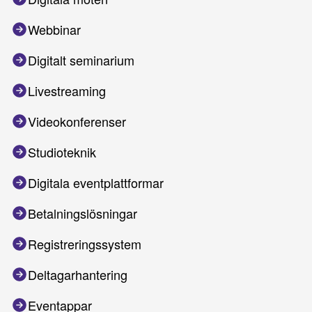
Webbinar
Digitalt seminarium
Livestreaming
Videokonferenser
Studioteknik
Digitala eventplattformar
Betalningslösningar
Registreringssystem
Deltagarhantering
Eventappar