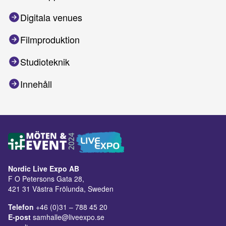
Digitala venues
Filmproduktion
Studioteknik
Innehåll
Nordic Live Expo AB
F O Petersons Gata 28,
421 31 Västra Frölunda, Sweden
Telefon
+46 (0)31 – 788 45 20
E-post
samhalle@liveexpo.se