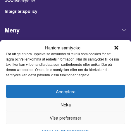
www.liveexpo.se
Integritetspolicy
Meny
Öppettider
Hantera samtycke
För att ge en bra upplevelse använder vi teknik som cookies för att
lagra och/eller komma åt enhetsinformation. När du samtycker till dessa
tekniker kan vi behandla data som surfbeteende eller unika ID:n på
Live Expo arrangerar mässor, möten, konferenser och events
denna webbplats. Om du inte samtycker eller om du återkallar ditt
på den skandinaviska marknaden. Huvudkontoret ligger i
samtycke kan detta påverka vissa funktioner negativt.
Göteborg. Vi matchar människor och företag för att göra
affärer, nätverka och inspireras av varandra. Live Expo har
startats av Sveriges mest erfarna entreprenörer inom mässor
Acceptera
och events, som lanserat över hundra nya mässor varav
flertalet är idag ledande inom sina respektive branscher. Med
Neka
ett fulladdat innehåll inspirerar, utvecklar och uppdaterar vi
våra besökare och tar mässmediet till en helt ny nivå.
Visa preferenser
Cookie-policy
Sekretesspolicy