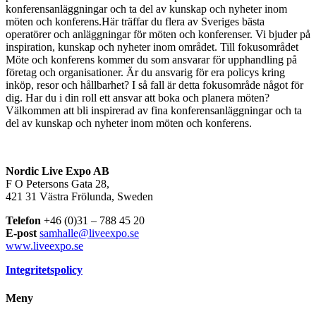
konferensanläggningar och ta del av kunskap och nyheter inom
möten och konferens.Här träffar du flera av Sveriges bästa
operatörer och anläggningar för möten och konferenser. Vi bjuder på
inspiration, kunskap och nyheter inom området. Till fokusområdet
Möte och konferens kommer du som ansvarar för upphandling på
företag och organisationer. Är du ansvarig för era policys kring
inköp, resor och hållbarhet? I så fall är detta fokusområde något för
dig. Har du i din roll ett ansvar att boka och planera möten?
Välkommen att bli inspirerad av fina konferensanläggningar och ta
del av kunskap och nyheter inom möten och konferens.
Nordic Live Expo AB
F O Petersons Gata 28,
421 31 Västra Frölunda, Sweden
Telefon
+46 (0)31 – 788 45 20
E-post
samhalle@liveexpo.se
www.liveexpo.se
Integritetspolicy
Meny