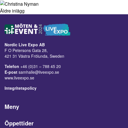
Äldre inlägg
Nordic Live Expo AB
F O Petersons Gata 28,
421 31 Västra Frölunda, Sweden
Telefon
+46 (0)31 – 788 45 20
E-post
samhalle@liveexpo.se
www.liveexpo.se
Integritetspolicy
Meny
Öppettider