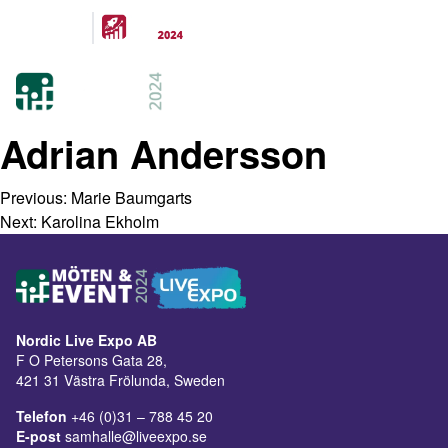
Arrangeras
parallellt
21-22 FEB 2024
KISTAMÄSSAN
STOCKHOLM
Adrian Andersson
Previous:
Marie Baumgarts
Next:
Karolina Ekholm
Nordic Live Expo AB
F O Petersons Gata 28,
421 31 Västra Frölunda, Sweden
Telefon
+46 (0)31 – 788 45 20
E-post
samhalle@liveexpo.se