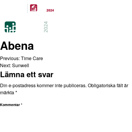
Arrangeras
parallellt
21-22 FEB 2024
KISTAMÄSSAN
STOCKHOLM
Abena
Previous:
Time Care
Next:
Sunwell
Lämna ett svar
Din e-postadress kommer inte publiceras.
Obligatoriska fält är
märkta
*
Kommentar
*