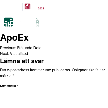
Arrangeras
parallellt
21-22 FEB 2024
KISTAMÄSSAN
STOCKHOLM
ApoEx
Previous:
Frölunda Data
Next:
Visualised
Lämna ett svar
Din e-postadress kommer inte publiceras.
Obligatoriska fält är
märkta
*
Kommentar
*