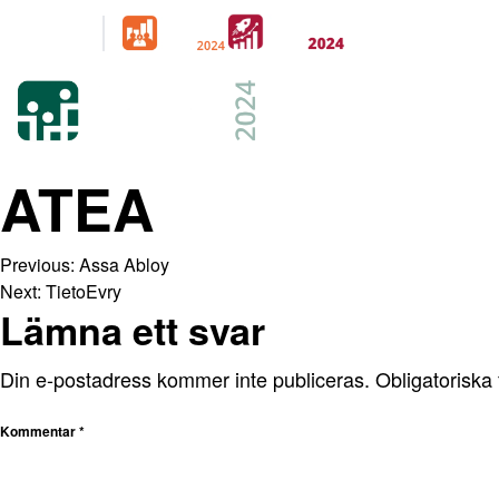
Arrangeras
parallellt
21-22 FEB 2024
KISTAMÄSSAN
STOCKHOLM
ATEA
Previous:
Assa Abloy
Next:
TietoEvry
Lämna ett svar
Din e-postadress kommer inte publiceras.
Obligatoriska 
Kommentar
*