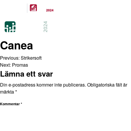
Arrangeras
parallellt
21-22 FEB 2024
KISTAMÄSSAN
STOCKHOLM
Canea
Previous:
Strikersoft
Next:
Promas
Lämna ett svar
Din e-postadress kommer inte publiceras.
Obligatoriska fält är
märkta
*
Kommentar
*