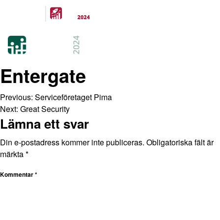
Arrangeras
parallellt
21-22 FEB 2024
KISTAMÄSSAN
STOCKHOLM
Entergate
Previous:
Serviceföretaget Pima
Next:
Great Security
Lämna ett svar
Din e-postadress kommer inte publiceras.
Obligatoriska fält är
märkta
*
Kommentar
*