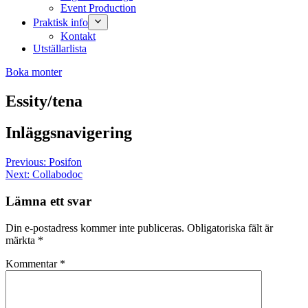
Event Production
Praktisk info
Kontakt
Utställarlista
Boka monter
Essity/tena
Inläggsnavigering
Previous:
Posifon
Next:
Collabodoc
Lämna ett svar
Din e-postadress kommer inte publiceras.
Obligatoriska fält är
märkta
*
Kommentar
*