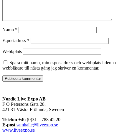
Namn
*
E-postadress
*
Webbplats
Spara mitt namn, min e-postadress och webbplats i denna
webbläsare till nästa gång jag skriver en kommentar.
Nordic Live Expo AB
F O Petersons Gata 28,
421 31 Västra Frölunda, Sweden
Telefon
+46 (0)31 – 788 45 20
E-post
samhalle@liveexpo.se
www.liveexpo.se