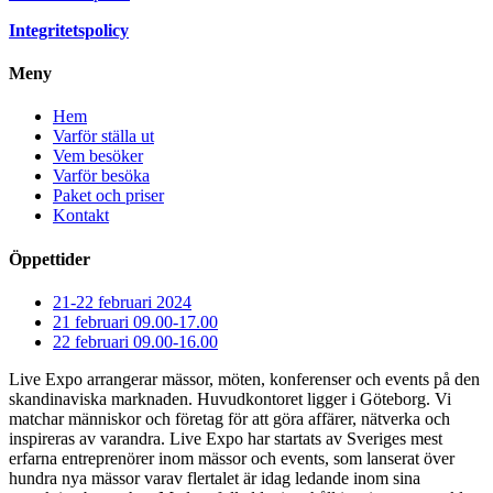
Integritetspolicy
Meny
Hem
Varför ställa ut
Vem besöker
Varför besöka
Paket och priser
Kontakt
Öppettider
21-22 februari 2024
21 februari 09.00-17.00
22 februari 09.00-16.00
Live Expo arrangerar mässor, möten, konferenser och events på den
skandinaviska marknaden. Huvudkontoret ligger i Göteborg. Vi
matchar människor och företag för att göra affärer, nätverka och
inspireras av varandra. Live Expo har startats av Sveriges mest
erfarna entreprenörer inom mässor och events, som lanserat över
hundra nya mässor varav flertalet är idag ledande inom sina