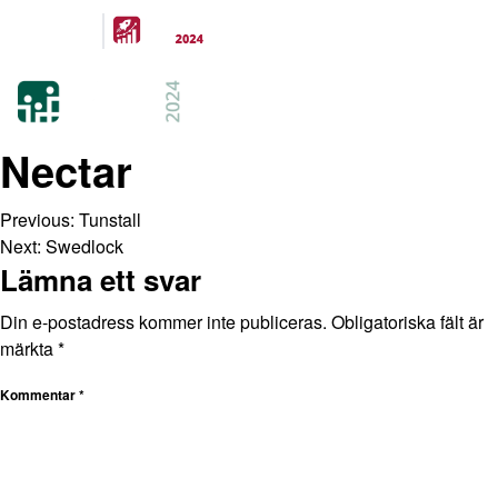
Arrangeras
parallellt
21-22 FEB 2024
KISTAMÄSSAN
STOCKHOLM
Nectar
Previous:
Tunstall
Next:
Swedlock
Lämna ett svar
Din e-postadress kommer inte publiceras.
Obligatoriska fält är
märkta
*
Kommentar
*