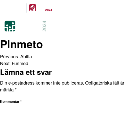
Arrangeras
parallellt
21-22 FEB 2024
KISTAMÄSSAN
STOCKHOLM
Pinmeto
Previous:
Abilia
Next:
Funmed
Lämna ett svar
Din e-postadress kommer inte publiceras.
Obligatoriska fält är
märkta
*
Kommentar
*