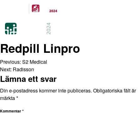
Arrangeras
parallellt
21-22 FEB 2024
KISTAMÄSSAN
STOCKHOLM
Redpill Linpro
Previous:
S2 Medical
Next:
Radisson
Lämna ett svar
Din e-postadress kommer inte publiceras.
Obligatoriska fält är
märkta
*
Kommentar
*