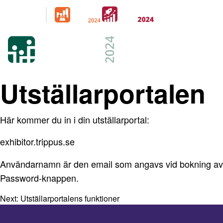
Arrangeras
parallellt
21-22 FEB 2024
KISTAMÄSSAN
STOCKHOLM
Utställarportalen
Här kommer du in i din utställarportal:
exhibitor.trippus.se
Användarnamn är den email som angavs vid bokning av mon
Password-knappen.
Next:
Utställarportalens funktioner