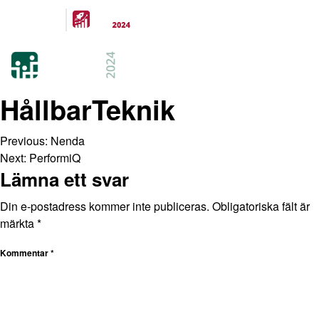
Arrangeras
parallellt
21-22 FEB 2024
KISTAMÄSSAN
STOCKHOLM
HållbarTeknik
Previous:
Nenda
Next:
PerformiQ
Lämna ett svar
Din e-postadress kommer inte publiceras.
Obligatoriska fält är
märkta
*
Kommentar
*