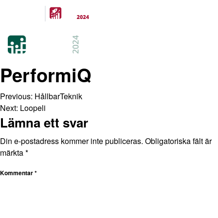
Arrangeras
parallellt
21-22 FEB 2024
KISTAMÄSSAN
STOCKHOLM
PerformiQ
Previous:
HållbarTeknik
Next:
Loopeli
Lämna ett svar
Din e-postadress kommer inte publiceras.
Obligatoriska fält är
märkta
*
Kommentar
*